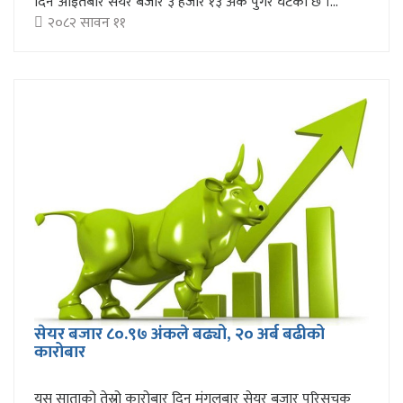
दिन आइतबार सेयर बजार ३ हजार १३ अंक पुगेर घटेको छ ।...
२०८२ सावन ११
सेयर बजार ८०.९७ अंकले बढ्यो, २० अर्ब बढीको
कारोबार
यस साताको तेस्रो कारोबार दिन मंगलबार सेयर बजार परिसूचक