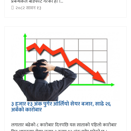
प्रबन्धकले बाँडफाँट गरेको हो ।...
२०८२ सावन १३
३ हजार १३ अंक पुगेर ओर्लियो सेयर बजार, साढे २६
अर्बको कारोबार
लगातार बढेको ८ कारोबार दिनपछि यस साताको पहिलो कारोबार