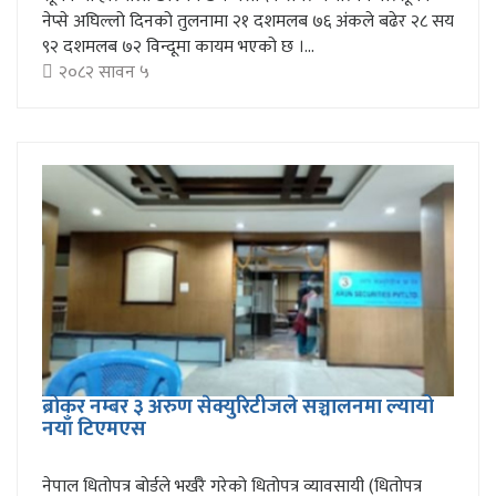
नेप्से अघिल्लो दिनको तुलनामा २१ दशमलब ७६ अंकले बढेर २८ सय
९२ दशमलब ७२ विन्दूमा कायम भएको छ ।...
२०८२ सावन ५
ब्रोकर नम्बर ३ अरुण सेक्युरिटीजले सञ्चालनमा ल्यायो
नयाँ टिएमएस
नेपाल धितोपत्र बोर्डले भर्खरै गरेको धितोपत्र व्यावसायी (धितोपत्र