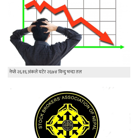
नेप्से २६.१६ अंकले घटेर २६७४ विन्दु भन्दा तल