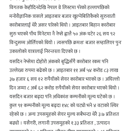
विगतक केहीदिनदेखि नेपाल ग्रे लिस्टमा परेको हल्लापछिको
मनोवैज्ञानिक त्रासले आइतबार बजार खुल्नेबित्तिकैको सुरुवाती
कारोबारलाई धेरै असर पारेको थियो । आइतबार बिहान कारोबार
सुरु भएको पाँच मिनेटमा नै नेप्से ह्वात्तै ५० अंक घटेर २६ सय ९२
विन्दुसम्म ओर्लिएको थियो । त्यसपछि क्रमशः बजार सम्हालिएर पुनः
उकालोको यात्रालाई निरन्तरता दिएको छ ।
यसदिन नेप्सेमा दोहोरो अंकको बृद्धिसँगै कारोबार रकम पनि
उल्लेख्य रुपमा बढेको छ । आइतबार ११ अर्ब ५४ करोड ८३ लाख
३७ हजार ६ सय १२ रुपैयाँको सेयर कारोबार भएको छ । अघिल्लो
दिन जम्मा ८ अर्ब ६२ करोड रुपैयाँको सेयर कारोबार भएको थियो ।
यसदिन बजार बढ्दा पनि अधिकांश कम्पनीको मूल्य घटेको छ ।
कुल ९१ कम्पनीको मूल्य बढ्दा १४८ को घट्यो भने ४ वटाको स्थिर
रहेको छ । अन्य उपसमुहको सेयर मुल्य सबैभन्दा धेरै ३.७ प्रतिशत
बढ्यो । यसैगरी, लगानी उपसमुहको १.३३ प्रतिशत , उत्पादन