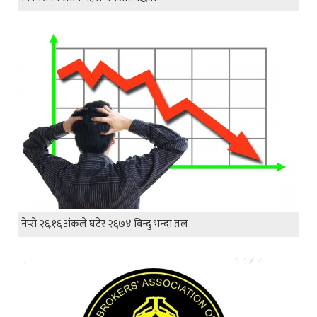
नेप्से २६.१६ अंकले घटेर २६७४ विन्दु भन्दा तल