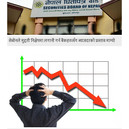
सेबोनले मुद्दती निक्षेपमा लगानी गर्न बैंकहरुसँग ब्याजदरको प्रस्ताव माग्यो