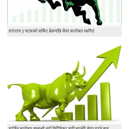
लगातार ३ पटकको सर्किट ब्रेकपछि सेयर कारोबार स्थगित
मार्जिन कारोबार सम्बन्धी नयाँ निर्देशिका जारी भएसँगै सेयर घट्ने क्रम