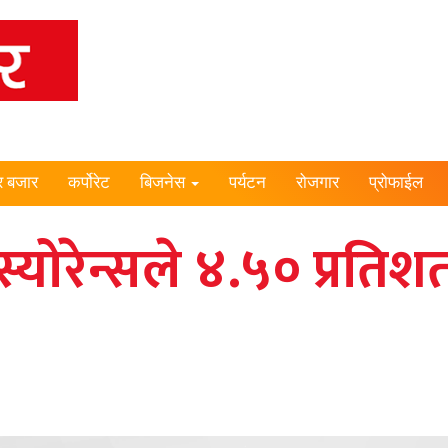
र बजार
कर्पोरेट
बिजनेस
पर्यटन
रोजगार
प्रोफाईल
्योरेन्सले ४.५० प्रति