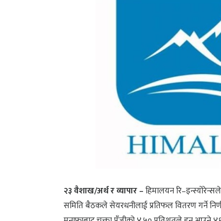
२३ वैशाख/अर्थ र व्यापार –
हिमालयन रि–इन्स्योरेन्सल
समिति बैठकले सेयरधनीलाई प्रतिफल वितरण गर्ने निर्
मुनाफाबाट चुक्ता पुँजीको ४.५० प्रतिशतले हुन आउने 