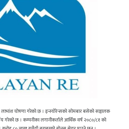
े लाभांश घोषणा गरेको छ । इन्स्योरेन्सको सोमबार बसेको सञ्चालक
णय गरेको छ । कम्पनीका लगानीकर्ताले आर्थिक वर्ष २०८०/८१ को
४६ करोड ८० लाख रुपैयाँ बराबरको बोनस सेयर पाउने छन् ।