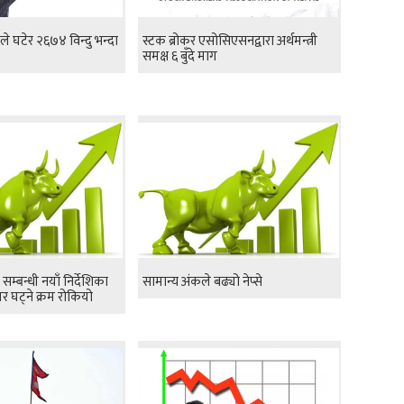
कले घटेर २६७४ विन्दु भन्दा
स्टक ब्रोकर एसोसिएसनद्वारा अर्थमन्त्री
समक्ष ६ बुँदे माग
सम्बन्धी नयाँ निर्देशिका
सामान्य अंकले बढ्यो नेप्से
र घट्ने क्रम रोकियो