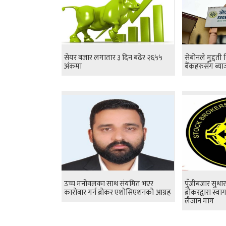
सेयर बजार लगातार ३ दिन बढेर २६५५
सेबोनले मुद्दती 
अंकमा
बैंकहरुसँग ब्या
उच्च मनोवलका साथ संयमित भएर
पुँजीबजार सुधा
कारोबार गर्न ब्रोकर एशोसिएशनको आग्रह
ब्रोकरद्वारा स्
लैजान माग