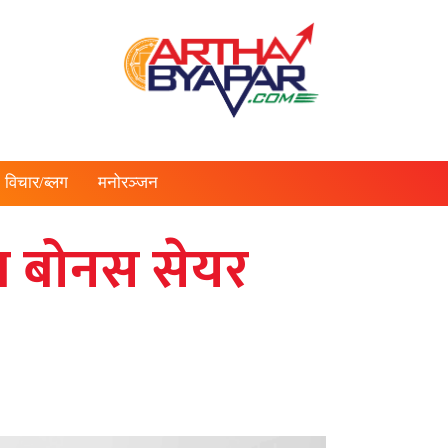
विचार/ब्लग
मनोरञ्जन
शत बोनस सेयर