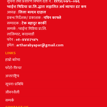
सुचना तथा प्रशारण विभाग दर्ता नं. :
११९४/०७५–०७६
प्वाईन्ट मिडिया प्रा.लि.द्धारा सञ्चालित अर्थ व्यापार डट कम
अध्यक्ष :
लिला बल्दव दाहाल
प्रबन्ध निर्देशक/ प्रकाशक :
नविन काफ्ले
सम्पादक :
टेक बहादुर कार्की
सम्पर्क : प्वाईन्ट मिडिया प्रा.लि.
लाजिम्पाट, काठमाडौं
फोन :
०१–४४४२५४५
इमेल :
artharabyapar@gmail.com
LINKS
हाम्रो बारेमा
फोटो-फिचर
अन्तराष्ट्रिय
सूचना-प्रबिधि
जीवनशैली
सम्पर्क