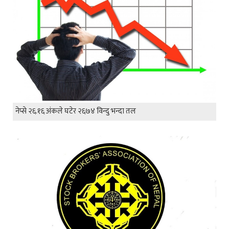
नेप्से २६.१६ अंकले घटेर २६७४ विन्दु भन्दा तल