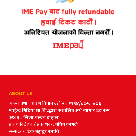
ABOUT US
सुचना तथा प्रशारण विभाग दर्ता नं. :
११९४/०७५–०७६
प्वाईन्ट मिडिया प्रा.लि.द्धारा सञ्चालित अर्थ व्यापार डट कम
अध्यक्ष :
लिला बल्दव दाहाल
प्रबन्ध निर्देशक/ प्रकाशक :
नविन काफ्ले
सम्पादक :
टेक बहादुर कार्की