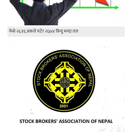
नेप्से २६.१६ अंकले घटेर २६७४ विन्दु भन्दा तल