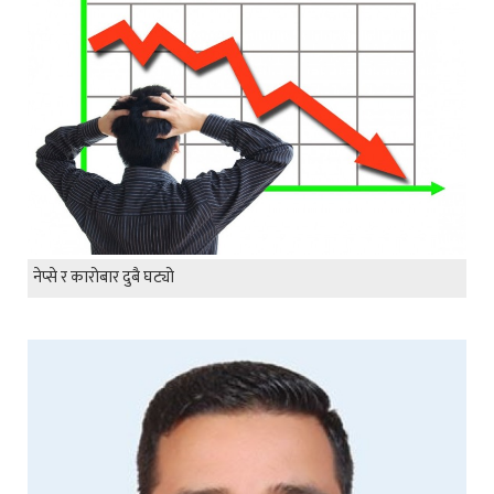
नेप्से र कारोबार दुबै घट्यो