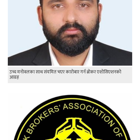
उच्च मनोवलका साथ संयमित भएर कारोबार गर्न ब्रोकर एशोसिएशनको
आग्रह