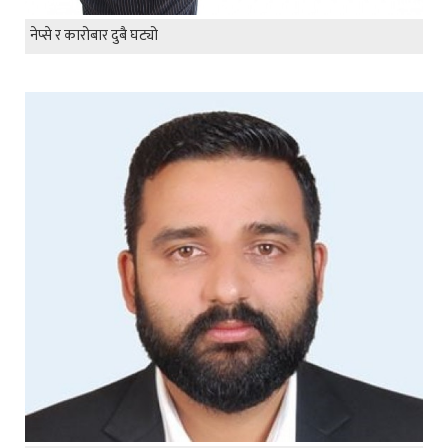
नेप्से र कारोबार दुबै घट्यो