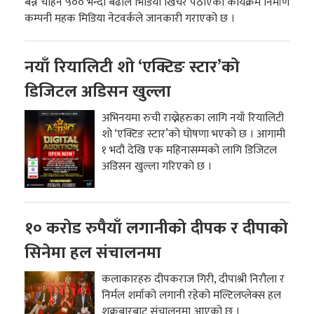
बन्न चाहने ५०० भन्दा बढीले भिडियो खिचेर पठाएको कार्यक्रम निर्माण
कम्पनी महक मिडिया नेटवर्कले जानकारी गराएको छ ।
नयाँ रियालिटी शो ‘एक्टिङ स्टार’को
डिजिटल अडिसन खुल्ला
अभिनयमा रुची राख्नेहरुका लागि नयाँ रियालिटी
शो ‘एक्टिङ स्टार’को घोषणा भएको छ । आगामी
१ भदौ देखि एक महिनासम्मको लागि डिजिटल
अडिसन खुल्ला गरिएको छ ।
१० करोड रुपैयाँ लगानीको दीपक र दीपाको
सिनेमा हल संचालनमा
कलाकारहरु दीपकराज गिरी, दीपाश्री निरौला र
निर्मल शर्माको लगानी रहेको मल्टिलप्लेक्स हल
शुक्रबारबाट संचालनमा आएको छ ।