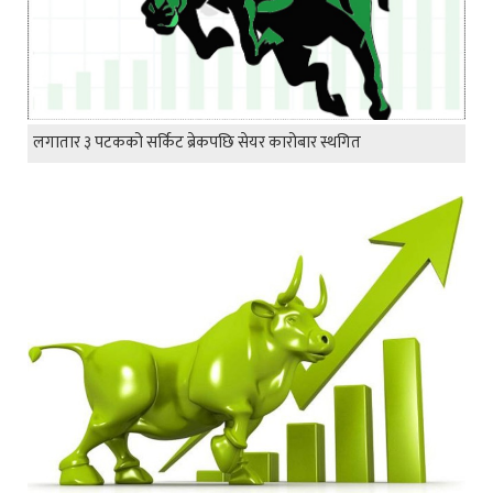
लगातार ३ पटकको सर्किट ब्रेकपछि सेयर कारोबार स्थगित