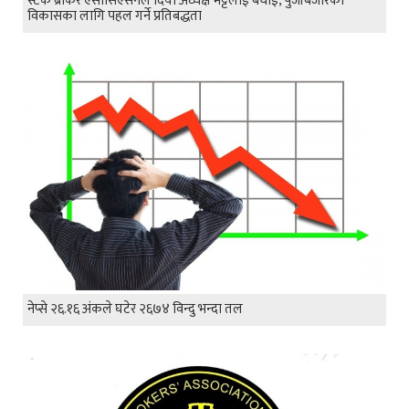
स्टक ब्रोकर एसोसिएसनले दियो अध्यक्ष भट्टलाई बधाई, पुँजीबजारको
विकासका लागि पहल गर्ने प्रतिबद्धता
नेप्से २६.१६ अंकले घटेर २६७४ विन्दु भन्दा तल