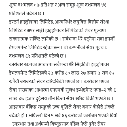
शून्य दशमलव ०७ प्रतिशत र अन्य समूह शून्य दशमलव ४१
प्रतिशतले बढेको छ ।
इस्टर्न हाइड्रोपावर लिमिटेड, आत्मनिर्भर लघुवित्त वित्तीय संस्था
लिमिटेड र अपर साङ्गी हाइड्रोपावर लिमिटेडको शेयर मूल्यमा
सकारात्मक सर्किट लागेको छ । सबैभन्दा धेरै घट्नेमा रावा इनर्जी
डेभलपमेन्ट लिमिटेड रहेका छन । यो कम्पनीको सेयर मूल्य ८
दशमलव ६५ प्रतिशतले घटेको छ ।
कारोबार रकमका आधारमा सबैभन्दा धेरै सिइडिबी हाइड्रोपावर
डेभलपमेन्ट लिमिटेडको २७ करोड ८० लाख २७ हजार ७ सय १५
रुपैयाँ बराबरको सेयर खरिदबिक्री भएको छ । कारोबार भएका
सेयर संख्याका आधारमा एनएमबी सुलभ इन्भेष्टमेन्ट फन्ड–२ को ६
लाख ४७ हजार दुईसय तीन कित्ता सेयर खरिद विक्री भएको छ ।
आइतबार बैंकिङ समूहको उच्च वृद्धिले सेयर बजार दोहोरो अंकले
बढेको हो । अघिल्लो दिन ५ अर्ब ६६ करोडको कारोबार भएको थियो
। उपप्रधान तथा अर्थमन्त्री बिष्णुप्रसाद पौडेल नेप्से पुगेर सेयर