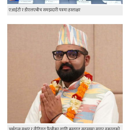
एआईटी र डीएलएबीच समझदारी पत्रमा हस्ताक्षर
अर्थतन्त्र सुधार र नीतिगत पैरवीका लागि बस्तुगत सदस्यमा सागर ढकालको