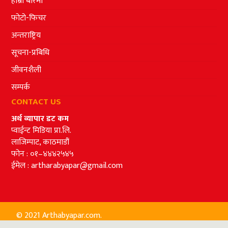
हाम्रो बारेमा
फोटो-फिचर
अन्तराष्ट्रिय
सूचना-प्रबिधि
जीवनशैली
सम्पर्क
CONTACT US
अर्थ व्यापार डट कम
प्वाईन्ट मिडिया प्रा.लि.
लाजिम्पाट, काठमाडौं
फोन : ०१–४४४२५४५
ईमेल :
artharabyapar@gmail.com
© 2021 Arthabyapar.com.
Design and Development by
Cyberlink Pvt. Ltd.