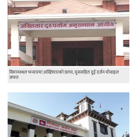
विमानस्थल भन्सारमा अख्तियारको छापा, घुससहित दुई दर्जन मोवाइल
जफत