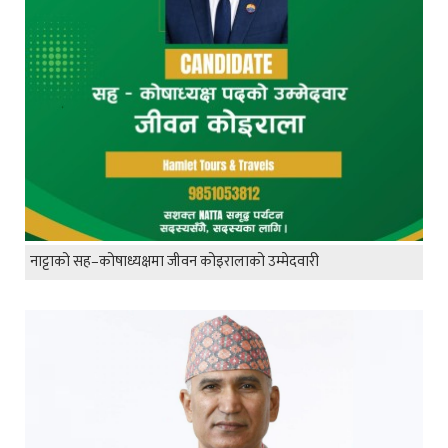
नाट्टाको सह–कोषाध्यक्षमा जीवन कोइरालाको उम्मेदवारी