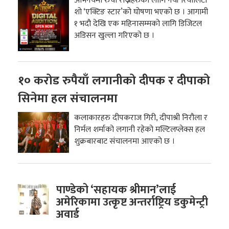
अभिनयमा रुची राख्नेहरुका लागि नयाँ रियालिटी
शो ‘एक्टिङ स्टार’को घोषणा भएको छ । आगामी
१ भदौ देखि एक महिनासम्मको लागि डिजिटल
अडिसन खुल्ला गरिएको छ ।
१० करोड रुपैयाँ लगानीको दीपक र दीपाको
सिनेमा हल संचालनमा
कलाकारहरु दीपकराज गिरी, दीपाश्री निरौला र
निर्मल शर्माको लगानी रहेको मल्टिलप्लेक्स हल
शुक्रबारबाट संचालनमा आएको छ ।
पाण्डेको ‘सहायक श्रीमान’लाई
अमेरिकामा उत्कृष्ट अन्तर्राष्ट्रिय डकुमेन्ट्री
अवार्ड