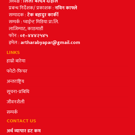
अध्यक्ष :
लिला बल्दव दाहाल
प्रबन्ध निर्देशक/ प्रकाशक :
नविन काफ्ले
सम्पादक :
टेक बहादुर कार्की
सम्पर्क : प्वाईन्ट मिडिया प्रा.लि.
लाजिम्पाट, काठमाडौं
फोन :
०१–४४४२५४५
इमेल :
artharabyapar@gmail.com
LINKS
हाम्रो बारेमा
फोटो-फिचर
अन्तराष्ट्रिय
सूचना-प्रबिधि
जीवनशैली
सम्पर्क
CONTACT US
अर्थ व्यापार डट कम