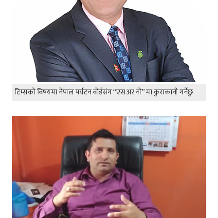
टिम्सको विषयमा नेपाल पर्यटन वोर्डसंग “एस अर नो” मा कुराकानी गर्नेछु