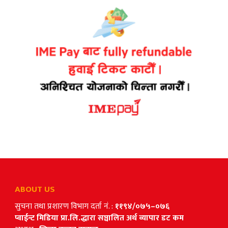
ABOUT US
सुचना तथा प्रशारण विभाग दर्ता नं. :
११९४/०७५–०७६
प्वाईन्ट मिडिया प्रा.लि.द्धारा सञ्चालित अर्थ व्यापार डट कम