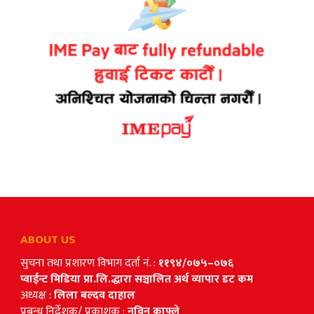
ABOUT US
सुचना तथा प्रशारण विभाग दर्ता नं. :
११९४/०७५–०७६
प्वाईन्ट मिडिया प्रा.लि.द्धारा सञ्चालित अर्थ व्यापार डट कम
अध्यक्ष :
लिला बल्दव दाहाल
प्रबन्ध निर्देशक/ प्रकाशक :
नविन काफ्ले