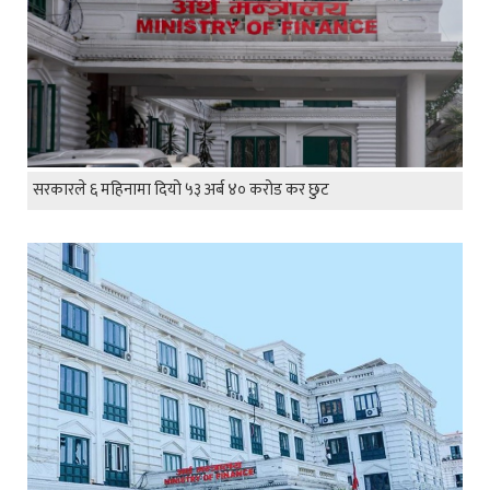
सरकारले ६ महिनामा दियो ५३ अर्ब ४० करोड कर छुट