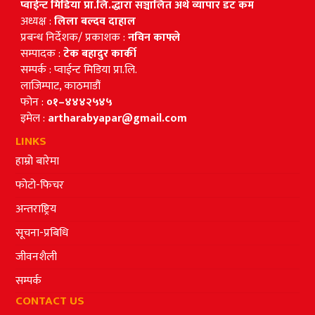
प्वाईन्ट मिडिया प्रा.लि.द्धारा सञ्चालित अर्थ व्यापार डट कम
अध्यक्ष :
लिला बल्दव दाहाल
प्रबन्ध निर्देशक/ प्रकाशक :
नविन काफ्ले
सम्पादक :
टेक बहादुर कार्की
सम्पर्क : प्वाईन्ट मिडिया प्रा.लि.
लाजिम्पाट, काठमाडौं
फोन :
०१–४४४२५४५
इमेल :
artharabyapar@gmail.com
LINKS
हाम्रो बारेमा
फोटो-फिचर
अन्तराष्ट्रिय
सूचना-प्रबिधि
जीवनशैली
सम्पर्क
CONTACT US