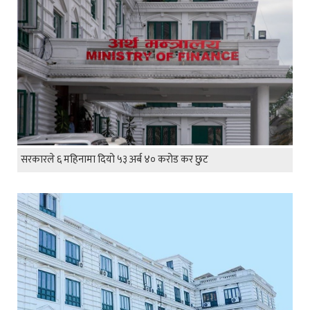
सरकारले ६ महिनामा दियो ५३ अर्ब ४० करोड कर छुट