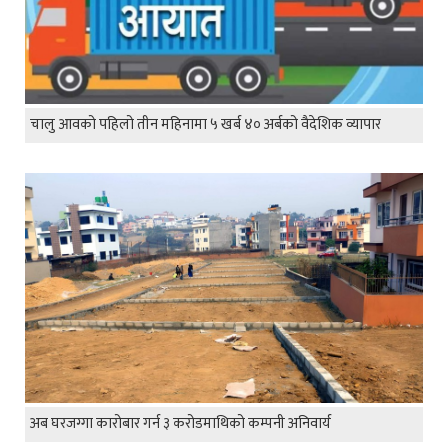
चालु आवको पहिलो तीन महिनामा ५ खर्ब ४० अर्बको वैदेशिक व्यापार
अब घरजग्गा कारोबार गर्न ३ करोडमाथिको कम्पनी अनिवार्य