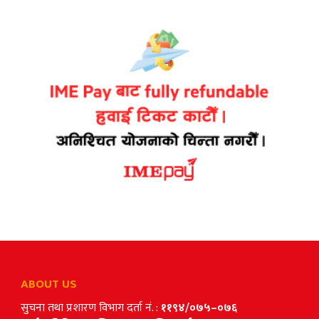
ABOUT US
सुचना तथा प्रशारण विभाग दर्ता नं. :
११९४/०७५–०७६