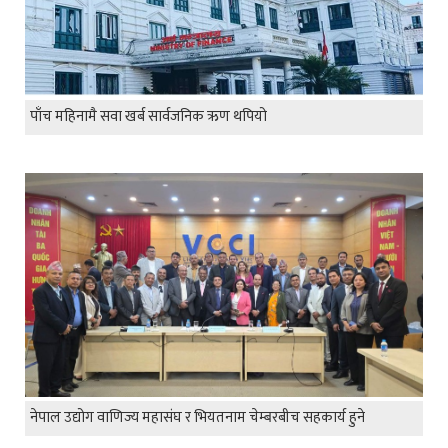
पाँच महिनामै सवा खर्ब सार्वजनिक ऋण थपियो
नेपाल उद्योग वाणिज्य महासंघ र भियतनाम चेम्बरबीच सहकार्य हुने