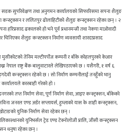
य सडक सुपरिवेक्षण तथा अनुगमन कार्यालयको सिफारिसमा सपना शैलुङ
कन्स्ट्रक्सन र ललितपुर ढोलाहिटीको शैलुङ कन्स्ट्रक्सन रहेका छन् । २
ा हरिप्रसाद ढकालको हो भने पूर्व प्रधानमन्त्री तथा नेकपा माओवादी
भनेर चिनिएका शैलुङ कन्स्टक्सन निर्माण व्यवसायी शारदाप्रसाद
िम मुसीकोटको तेनिम मल्टीपर्पोज कम्पनी र बाँके कोहलपुरको केआर
ख्न नेपाल राष्ट्र बैंक बालुवाटारले लेखिपठाएको छ । यसैगरी, १ वर्ष ६
गदेवी कन्स्ट्रक्सन रहेको छ । सो निर्माण कम्पनीलाई तनहुँको भानु
ार्यालयले कारबाही गरेको हो ।
नगरको तप्त निर्माण सेवा, पूर्ण निर्माण सेवा, आइए कन्स्ट्रक्सन, बाँकेको
स, सविना जनरल एण्ड अर्डर सप्लायर्स, हुम्लाको यास के शाही कन्स्ट्रक्सन,
सन, खोटाङको युनिक निर्माण सेवा रहेका छन् ।
कास्थानको युनिभर्सल ट्रेड एण्ड टेक्नोलोजी प्रालि, जीसी कन्स्ट्रक्सन
क्सन धनुषा रहेका छन् ।