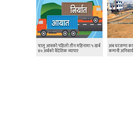
चालु आवको पहिलो तीन महिनामा ५ खर्ब
अब घरजग्गा का
४० अर्बको वैदेशिक व्यापार
कम्पनी अनिवार्