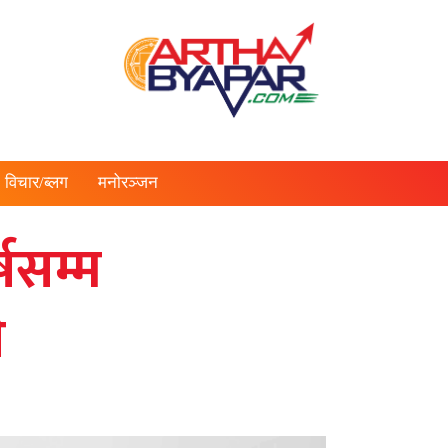
विचार/ब्लग
मनोरञ्जन
षसम्म
े