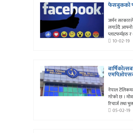
फेसबुकको प
जर्मन सरकारल
लगाउँदै आफ्न
प्लाटफर्महरु र
10-02-19
बार्षिकोत्
एमपिओएसबाट
नेपाल टेलिकम
गरेको छ । मो
रिचार्ज तथा भुक
05-02-19