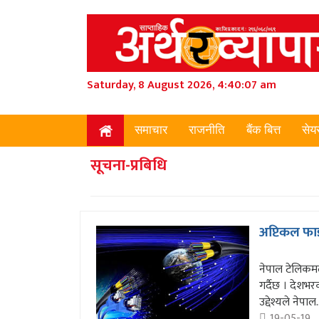
Saturday, 8 August 2026, 4:40:08 am
समाचार
राजनीति
बैंक बित्त
सेय
सूचना-प्रबिधि
अप्टिकल फ
नेपाल टेलिकम
गर्दैछ । देशभर
उद्देश्यले नेपाल.
19-05-19