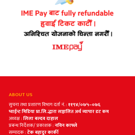
ABOUT US
सुचना तथा प्रशारण विभाग दर्ता नं. :
११९४/०७५–०७६
प्वाईन्ट मिडिया प्रा.लि.द्धारा सञ्चालित अर्थ व्यापार डट कम
अध्यक्ष :
लिला बल्दव दाहाल
प्रबन्ध निर्देशक/ प्रकाशक :
नविन काफ्ले
सम्पादक :
टेक बहादुर कार्की