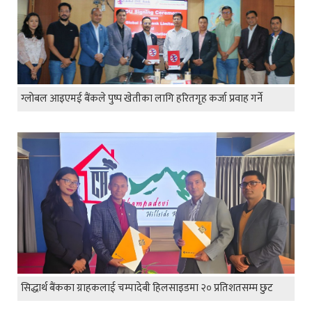
ग्लोबल आइएमई बैंकले पुष्प खेतीका लागि हरितगृह कर्जा प्रवाह गर्ने
सिद्धार्थ बैंकका ग्राहकलाई चम्पादेबी हिलसाइडमा २० प्रतिशतसम्म छुट