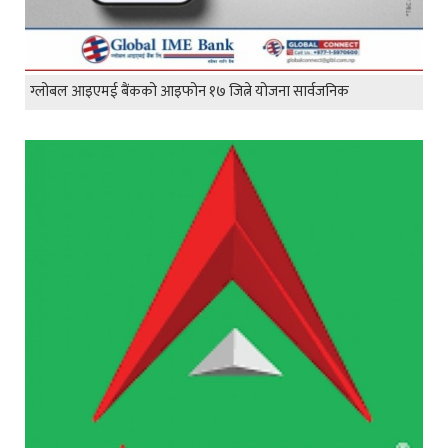
ग्लोबल आइएमई बैंकको आइफोन १७ जित्ने योजना सार्वजनिक