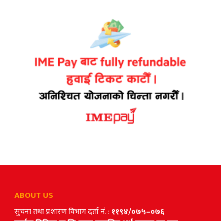
ABOUT US
सुचना तथा प्रशारण विभाग दर्ता नं. :
११९४/०७५–०७६