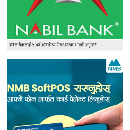
नबिल बैंकलाई ५ अर्ब अविमोच्य सेयर निस्काशनको अनुमति