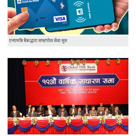
एनएमबि बैंकद्धारा सफ्टपोस सेवा सुरु