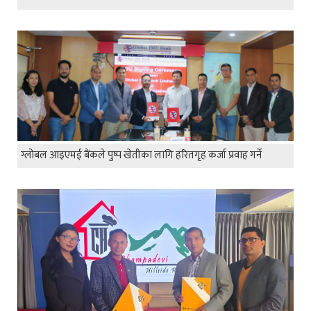
ग्लोबल आइएमई बैंकले पुष्प खेतीका लागि हरितगृह कर्जा प्रवाह गर्ने