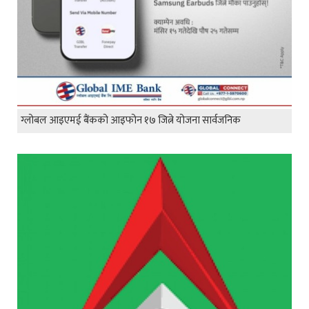
ग्लोबल आइएमई बैंकको आइफोन १७ जित्ने योजना सार्वजनिक