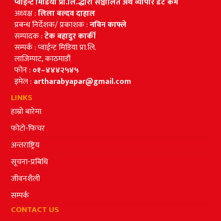
प्वाईन्ट मिडिया प्रा.लि.द्धारा सञ्चालित अर्थ व्यापार डट कम
अध्यक्ष :
लिला बल्दव दाहाल
प्रबन्ध निर्देशक/ प्रकाशक :
नविन काफ्ले
सम्पादक :
टेक बहादुर कार्की
सम्पर्क : प्वाईन्ट मिडिया प्रा.लि.
लाजिम्पाट, काठमाडौं
फोन :
०१–४४४२५४५
इमेल :
artharabyapar@gmail.com
LINKS
हाम्रो बारेमा
फोटो-फिचर
अन्तराष्ट्रिय
सूचना-प्रबिधि
जीवनशैली
सम्पर्क
CONTACT US