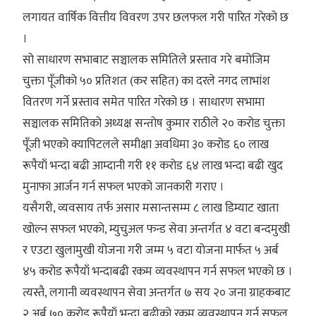
लगायत वार्षिक वित्तीय विवरण उपर छलफल गरी पारित गरेको छ
।
सो साधारण सभाबाट सञ्चालक समितिले प्रस्ताव गरे बमोजिम
चुक्ता पूँजीको ५० प्रतिशत (कर सहित) का दरले नगद लाभांश
वितरण गर्ने प्रस्ताव समेत पारित गरेको छ । साधारण सभामा
सञ्चालक समितिको अध्यक्ष सन्तोष कुमार राठीले २० करोड चुक्ता
पूँजी भएको क्यापिटलले समीक्षा अवधिमा ३० करोड ६० लाख
रूपैयाँ भन्दा बढी आम्दानी गरी ११ करोड ६४ लाख भन्दा बढी खुद
मुनाफा आर्जन गर्न सफल भएको जानकारी गराए ।
यसैगरी, व्यवसाय तर्फ असार मसान्तसम्म ८ लाख डिम्याट खाता
खोल्न सफल भएको, म्युचुअल फन्ड सेवा अन्तर्गत ४ वटा बन्दमुखी
र एउटा खुलामुखी योजना गरी जम्म ५ वटा योजना मार्फत ५ अर्ब
४५ करोड रूपैयाँ भन्दाबढी रकम व्यवस्थापन गर्न सफल भएको छ ।
त्यस्तै, लगानी व्यवस्थापन सेवा अन्तर्गत ७ सय २० जना ग्राहकबाट
२ अर्ब ७० करोड रूपैयाँ भन्दा बढीको रकम व्यवस्थापन गर्न सफल