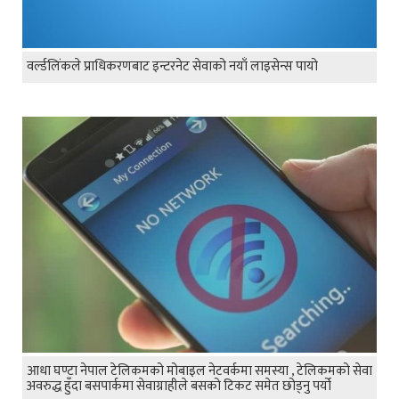
वर्ल्डलिंकले प्राधिकरणबाट इन्टरनेट सेवाको नयाँ लाइसेन्स पायो
आधा घण्टा नेपाल टेलिकमको मोबाइल नेटवर्कमा समस्या , टेलिकमको सेवा
अवरुद्ध हुँदा बसपार्कमा सेवाग्राहीले बसको टिकट समेत छोड्नु पर्यो