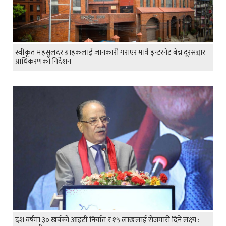
स्वीकृत महसुलदर ग्राहकलाई जानकारी गराएर मात्रै इन्टरनेट बेच्न दूरसञ्चार
प्राधिकरणको निर्देशन
दश वर्षमा ३० खर्बको आइटी निर्यात र १५ लाखलाई रोजगारी दिने लक्ष्य :