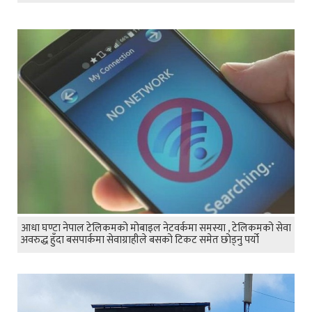
आधा घण्टा नेपाल टेलिकमको मोबाइल नेटवर्कमा समस्या , टेलिकमको सेवा
अवरुद्ध हुँदा बसपार्कमा सेवाग्राहीले बसको टिकट समेत छोड्नु पर्यो