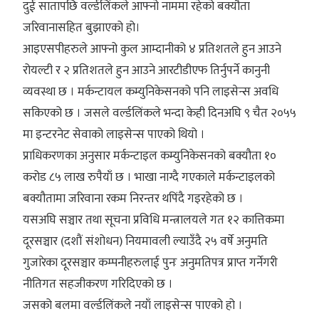
दुई सातापछि वर्ल्डलिंकले आफ्नो नाममा रहेको बक्यौता
जरिवानासहित बुझाएको हो।
आइएसपीहरुले आफ्नो कुल आम्दानीको ४ प्रतिशतले हुन आउने
रोयल्टी र २ प्रतिशतले हुन आउने आरटीडीएफ तिर्नुपर्ने कानुनी
व्यवस्था छ । मर्कन्टायल कम्युनिकेसनको पनि लाइसेन्स अवधि
सकिएको छ । जसले वर्ल्डलिंकले भन्दा केही दिनअघि ९ चैत २०५५
मा इन्टरनेट सेवाको लाइसेन्स पाएको थियो ।
प्राधिकरणका अनुसार मर्कन्टाइल कम्युनिकेसनको बक्यौता १०
करोड ८५ लाख रुपैयाँ छ । भाखा नाग्दै गएकाले मर्कन्टाइलको
बक्यौतामा जरिवाना रकम निरन्तर थपिंदै गइरहेको छ ।
यसअघि सञ्चार तथा सूचना प्रविधि मन्त्रालयले गत १२ कात्तिकमा
दूरसञ्चार (दशौं संशोधन) नियमावली ल्याउँदै २५ वर्षे अनुमति
गुजारेका दूरसञ्चार कम्पनीहरुलाई पुनः अनुमतिपत्र प्राप्त गर्नेगरी
नीतिगत सहजीकरण गरिदिएको छ ।
जसको बलमा वर्ल्डलिंकले नयाँ लाइसेन्स पाएको हो ।