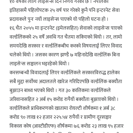
१० वर्षका लागि लाइसेन्स दिने निर्णय गरेको छ । नेपालको
इतिहासमै पहिलोपटक २५ वर्ष पार गरेको कुनै पनि इन्टरनेट सेवा
प्रदायकले पुनः नयाँ लाइसेन्स पाएको यो पहिलो घटना हो ।
१६ चैत २०५५ मा इन्टरनेट (इमेलसहित) सेवाको लाइसेन्स पाएको
वर्ल्डलिंकको २५ वर्षे अवधि गत चैतमा सकिएको थियो । तर, लामो
समयदेखि सरकार र वर्ल्डलिंकबीच करको विषयलाई लिएर विवाद
चलेको थियो । जसका कारण झण्डै ७ महिनादेखि वर्ल्डलिंक बिना
लाइसेन्स सञ्चालन भइरहेको थियो ।
करसम्बन्धी विवादलाई लिएर वर्ल्डलिंकले सरकारविरुद्ध हालेका
सबै मुद्दा सर्वोच्च अदालतले खारेज गरिदिएपछि वर्ल्डलिंक बक्यौता
बुझाउन बाध्य भएको थियो । गत ३० कात्तिकमा वर्ल्डलिंकले
जरिवानासहित २ अर्ब १५ करोड रुपैयाँ बक्यौता बुझाएको थियो ।
वर्ल्डलिंकले प्राधिकरणको खातामा रोयल्टी शीर्षकमा १ अर्ब ३८
करोड ९० लाख १२ हजार २२५.५४ रुपैयाँ र ग्रामीण दूरसञ्चार
विकास कोष (आरटीडीएफ) शीर्षकमा ७६ करोड २३ लाख ९५ हजार