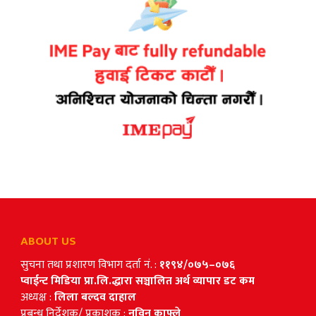
ABOUT US
सुचना तथा प्रशारण विभाग दर्ता नं. :
११९४/०७५–०७६
प्वाईन्ट मिडिया प्रा.लि.द्धारा सञ्चालित अर्थ व्यापार डट कम
अध्यक्ष :
लिला बल्दव दाहाल
प्रबन्ध निर्देशक/ प्रकाशक :
नविन काफ्ले