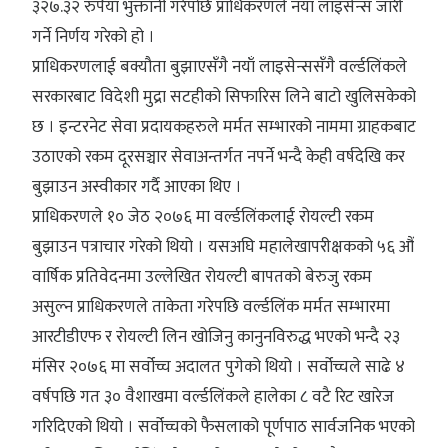
३२७.३२ रुपैयाँ भुक्तानी गरेपछि प्राधिकरणले नयाँ लाइसेन्स जारी
गर्ने निर्णय गरेको हो ।
प्राधिकरणलाई बक्यौता बुझाएसँगै नयाँ लाइसेन्ससँगै वर्ल्डलिंकले
सरकारबाट विदेशी मुद्रा सटहीको सिफारिस लिने बाटो खुलिसकेको
छ । इन्टरनेट सेवा प्रदायकहरुले मर्मत सम्भारको नाममा ग्राहकबाट
उठाएको रकम दूरसञ्चार सेवाअन्तर्गत नपर्ने भन्दै केही वर्षदेखि कर
बुझाउन अस्वीकार गर्दै आएका थिए ।
प्राधिकरणले १० जेठ २०७६ मा वर्ल्डलिंकलाई रोयल्टी रकम
बुझाउन पत्राचार गरेको थियो । यसअघि महालेखापरीक्षकको ५६ औं
वार्षिक प्रतिवेदनमा उल्लेखित रोयल्टी बापतको बेरुजु रकम
असुल्न प्राधिकरणले ताकेता गरेपछि वर्ल्डलिंक मर्मत सम्भारमा
आरटीडीएफ र रोयल्टी लिन खोजिनु कानुनविरुद्ध भएको भन्दै २३
मंसिर २०७६ मा सर्वोच्च अदालत पुगेको थियो । सर्वोच्चले साढे ४
वर्षपछि गत ३० वैशाखमा वर्ल्डलिंकले हालेका ८ वटै रिट खारेज
गरिदिएको थियो । सर्वोच्चको फैसलाको पूर्णपाठ सार्वजनिक भएको