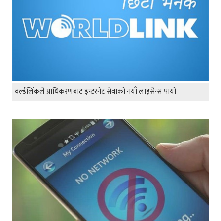
वर्ल्डलिंकले प्राधिकरणबाट इन्टरनेट सेवाको नयाँ लाइसेन्स पायो