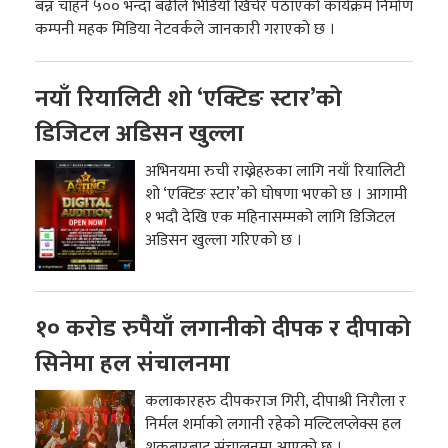
बन्न चाहने ५०० भन्दा बढीले भिडियो खिचेर पठाएको कार्यक्रम निर्माण
कम्पनी महक मिडिया नेटवर्कले जानकारी गराएको छ ।
नयाँ रियालिटी शो ‘एक्टिङ स्टार’को
डिजिटल अडिसन खुल्ला
अभिनयमा रुची राख्नेहरुका लागि नयाँ रियालिटी
शो ‘एक्टिङ स्टार’को घोषणा भएको छ । आगामी
१ भदौ देखि एक महिनासम्मको लागि डिजिटल
अडिसन खुल्ला गरिएको छ ।
१० करोड रुपैयाँ लगानीको दीपक र दीपाको
सिनेमा हल संचालनमा
कलाकारहरु दीपकराज गिरी, दीपाश्री निरौला र
निर्मल शर्माको लगानी रहेको मल्टिलप्लेक्स हल
शुक्रबारबाट संचालनमा आएको छ ।