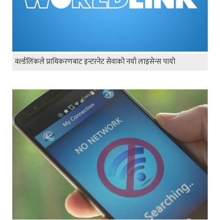
वर्ल्डलिंकले प्राधिकरणबाट इन्टरनेट सेवाको नयाँ लाइसेन्स पायो