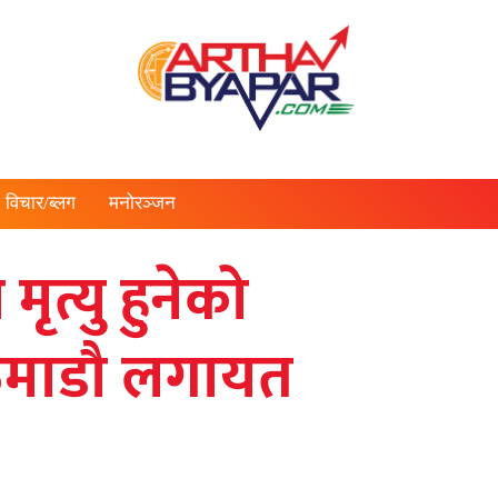
विचार/ब्लग
मनोरञ्जन
ृत्यु हुनेको
काठमाडौ लगायत