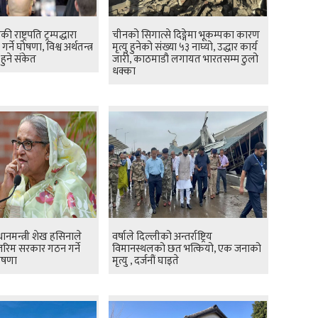
 राष्ट्रपति ट्रम्पद्धारा
चीनको सिगात्से दिङ्गेमा भूकम्पका कारण
य गर्ने घोषणा, विश्व अर्थतन्त्र
मृत्यु हुनेको संख्या ५३ नाघ्यो, उद्धार कार्य
ुने संकेत
जारी, काठमाडौ लगायत भारतसम्म ठुलो
धक्का
धानमन्त्री शेख हसिनाले
वर्षाले दिल्लीको अन्तर्राष्ट्रिय
्तरिम सरकार गठन गर्ने
विमानस्थलको छत भत्कियो, एक जनाको
घोषणा
मृत्यु , दर्जनौं घाइते