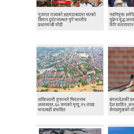
गुजरात राज्यको अहमदाबादमा भएको
नवनियुक्त अमेरिकी
विमान दुर्घटनास्थल पुगे भारतीय
युक्रेन युद्ध अन्त्
प्रधानमन्त्री मोदी
फेरि चलायमान ह
शक्तिशाली तुफानले भियतनाम
बंगलादेशकी प्र
अस्तव्यस्त, ६० जनाको मृत्यु, १५ लाख
देश छाडिन् ,अन
भन्दाबढी प्रभावित
सेनाप्रमुखको 