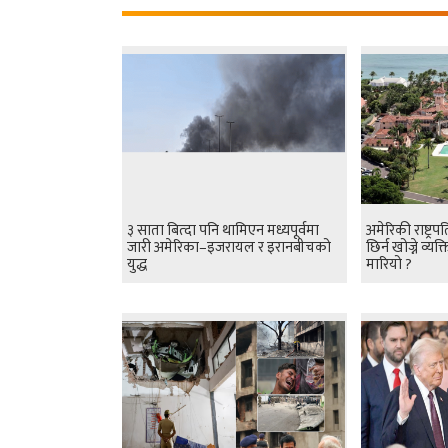
३ साता बित्दा पनि थामिएन मध्यपूर्वमा
अमेरिकी राष्ट्रप
जारी अमेरिका–इजरायल र इरानबीचको
छिर्न खोज्ने व्
युद्ध
मारियो ?