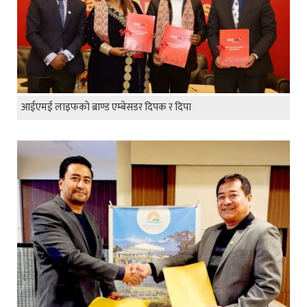
आईएमई लाइफको ब्राण्ड एम्बेसडर दिपक र दिपा