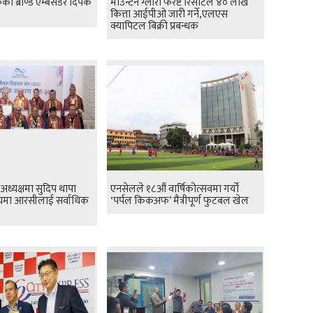
ब्राण्ड एम्बेसडर दिपक
माउन्टेन ग्लोरी फरेष्ट रिसोर्टले ४० लाख
कित्ता आईपीओ जारी गर्ने,एलएस
क्यापिटल बिक्री प्रबन्धक
 अध्यक्षमा सुदिप थापा
एनसेलले १८औं वार्षिकोत्सवमा गर्यो
स्यमा आरसीलाई सर्वाधिक
‘पर्पल किकअफ’ मैत्रीपूर्ण फुटबल खेल