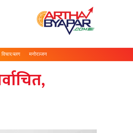
विचार/ब्लग
मनोरञ्जन
र्वाचित,