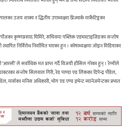
ीहरु निर्विरोध निर्वाचित भएका हुन् भने ७ जना सदस्य निर्वाचित भएका
का उजय शाक्य र द्धितीय उपाध्यक्ष्मा प्रिज्मार्क मार्केटिङ्गका
र्पोजका कृष्णप्रसाद घिमिरे, सचिवमा पब्लिक एडभरटाइजिङका सन्तोष
्थापित निर्विरोध निर्वाचित भएका हुन । कोषाध्यक्षमा जोइन मिडियाका
।
रसी’ ले सर्वाधिक मत प्राप्त गर्दै विजयी हाँसिल गरेका हुन् । रेग्मीले
याक्टरका सन्तोष सिलवाल गिरी, रेड पाण्डा एड लिंकका दिपेन्द्र पौडेल,
ेल, मार्सका मनिस अधिकारी, भोग एड एण्ड इभेन्ट म्यानेजमेन्टका प्रभात