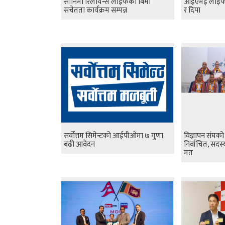
सानिमा रिलायन्स लाईफको बिमा
आईएमई लाइफको 
सचेतता कार्यक्रम सम्पन्न
र दिपा
सर्वोत्तम सिमेन्टको आईपीओमा ७ गुणा
विज्ञापन संघको
बढी आवेदन
निर्वाचित, सद
मत